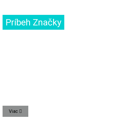
Príbeh Značky
NECH KAŽDÝ MÁ ZDRAVÚ FĽAŠU
UZSPACE dodáva zdravotné fľaše do viac ako 60 krajín
a regiónov po celom svete.
VYUŽÍVAJTE TECHNOLÓGIE NA PODPORU ZDRAVIA
VEREJNEJ PITNEJ VODY
POSKYTUJEME VYSOKÚ KVALITNÚ SLUŽBU V OBLASTI
ZDRAVÝCH FLIAŠ, PODPORUJEME ZDRAVÝ ŽIVOTNÝ ŠTÝL.
Viac