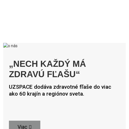
„NECH KAŽDÝ MÁ
ZDRAVÚ FĽAŠU“
UZSPACE dodáva zdravotné fľaše do viac
ako 60 krajín a regiónov sveta.
Viac